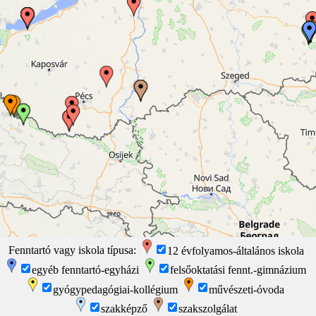
Fenntartó vagy iskola típusa:
12 évfolyamos-általános iskola
egyéb fenntartó-egyházi
felsőoktatási fennt.-gimnázium
50 mi
EasyMapMaker.com
|
OpenFreeMap
© OpenMapTiles
Data from
gyógypedagógiai-kollégium
művészeti-óvoda
OpenStreetMap
100 km
szakképző
szakszolgálat